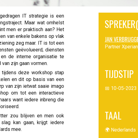
gedragen IT strategie is een
SPREKER(
ingstraject. Maar wat omhelst
int men er praktisch aan? Het
ten van enkele bakens op vlak
JAN VERBRUGG
ziening zeg maar. IT is tot een
Partner Xperian
ensten geëvolueerd; diensten
 en de interne organisatie te
 van zijn gaan vormen.
TIJDSTIP
e tijdens deze workshop stap
kelen en dit op basis van een
rp van zijn ietwat saaie imago
📅 10-05-2023 
shop om tot een interactieve
naars want iedere inbreng die
loriseerd.
TAAL
ter zou blijven en men ook
slag kan gaan, krijgt iedere
Cards mee.
🌍 Nederlands