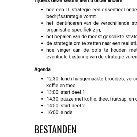
Tijdens deze sessie leert u onder andere:
hoe een IT strategie een essentieel ond
bedrijfsstrategie vormt;
het identificeren van de verschillende st
organisatie specifiek zijn;
het bepalen van de meest geschikte stra
de strategie om te zetten naar een realisti
hoe vinger aan de pols te houden met
eventuele bijsturing van de strategie verei
Agenda:
12:30: lunch huisgemaakte broodjes, verse
koffie en thee
13:00: start deel 1
14:30: pauze met koffie, thee, fruitsap, e
14:50: start deel 2
16:00: einde
BESTANDEN