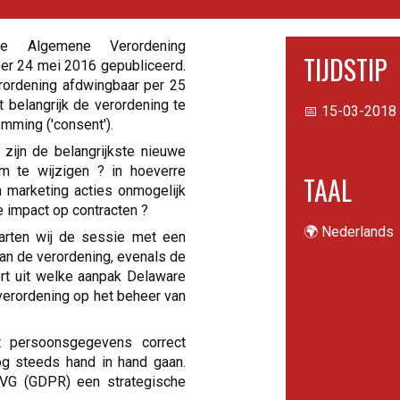
Algemene Verordening
TIJDSTIP
er 24 mei 2016 gepubliceerd.
erordening afdwingbaar per 25
t belangrijk de verordening te
📅 15-03-2018 
mming ('consent').
zijn de belangrijkste nieuwe
m te wijzigen ? in hoeverre
TAAL
marketing acties onmogelijk
e impact op contracten ?
🌍 Nederlands
arten wij de sessie met een
van de verordening, evenals de
rt uit welke aanpak Delaware
 verordening op het beheer van
t persoonsgegevens correct
og steeds hand in hand gaan.
AVG (GDPR) een strategische