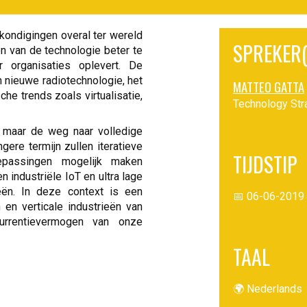
kondigingen overal ter wereld
SPREKER(
n van de technologie beter te
 organisaties oplevert. De
 nieuwe radiotechnologie, het
MATTEO GATTA
he trends zoals virtualisatie,
Technology Stra
g maar de weg naar volledige
ngere termijn zullen iteratieve
TIJDSTIP
epassingen mogelijk maken
 industriële IoT en ultra lage
ieën. In deze context is een
📅 06-06-2019 
en verticale industrieën van
urrentievermogen van onze
TAAL
🌍 Nederlands