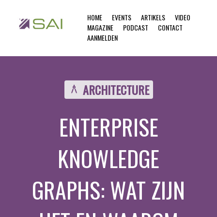
HOME
EVENTS
ARTIKELS
VIDEO
MAGAZINE
PODCAST
CONTACT
AANMELDEN
ARCHITECTURE
architecture
ENTERPRISE
KNOWLEDGE
GRAPHS: WAT ZIJN