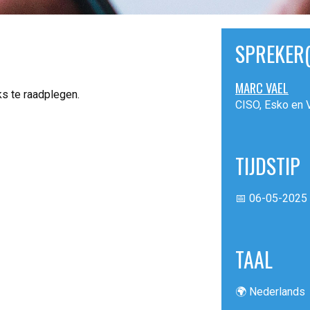
SPREKER(
MARC VAEL
ks te raadplegen.
CISO, Esko en V
TIJDSTIP
📅 06-05-2025 
TAAL
🌍 Nederlands