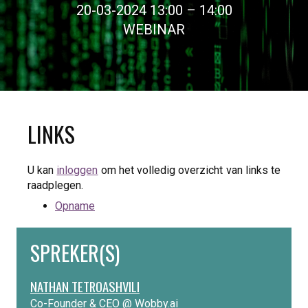
20-03-2024 13:00 – 14:00
WEBINAR
LINKS
U kan
inloggen
om het volledig overzicht van links te
raadplegen.
Opname
SPREKER(S)
NATHAN TETROASHVILI
Co-Founder & CEO @ Wobby.ai