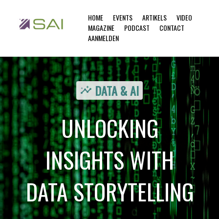
HOME
EVENTS
ARTIKELS
VIDEO
MAGAZINE
PODCAST
CONTACT
AANMELDEN
DATA & AI
insights
UNLOCKING
INSIGHTS WITH
DATA STORYTELLING