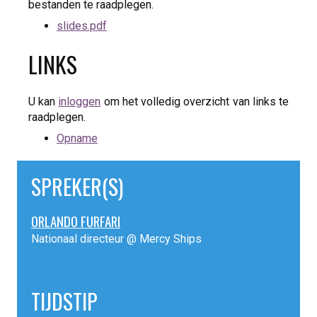
bestanden te raadplegen.
slides.pdf
LINKS
U kan
inloggen
om het volledig overzicht van links te
raadplegen.
Opname
SPREKER(S)
ORLANDO FURFARI
Nationaal directeur @ Mercy Ships
TIJDSTIP