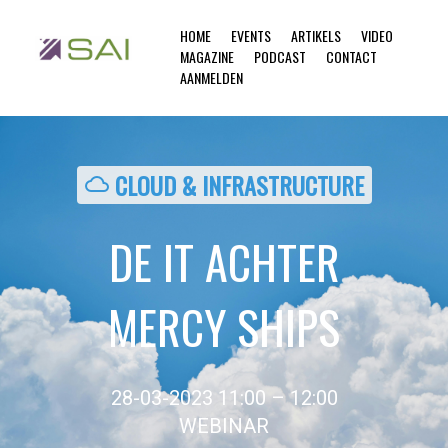
HOME
EVENTS
ARTIKELS
VIDEO
MAGAZINE
PODCAST
CONTACT
AANMELDEN
CLOUD & INFRASTRUCTURE
cloud
DE IT ACHTER
MERCY SHIPS
28-03-2023 11:00 – 12:00
WEBINAR