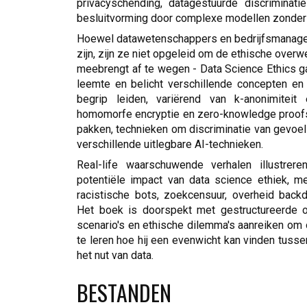
privacyschending, datagestuurde discriminat
besluitvorming door complexe modellen zonder 
Hoewel datawetenschappers en bedrijfsmanagers
zijn, zijn ze niet opgeleid om de ethische over
meebrengt af te wegen - Data Science Ethics g
leemte en belicht verschillende concepten en 
begrip leiden, variërend van k-anonimiteit 
homomorfe encryptie en zero-knowledge proof
pakken, technieken om discriminatie van gevoel
verschillende uitlegbare AI-technieken.
Real-life waarschuwende verhalen illustrer
potentiële impact van data science ethiek, me
racistische bots, zoekcensuur, overheid backd
Het boek is doorspekt met gestructureerde o
scenario's en ethische dilemma's aanreiken om 
te leren hoe hij een evenwicht kan vinden tuss
het nut van data.
BESTANDEN