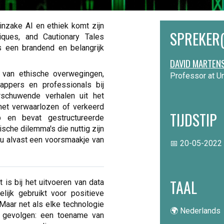
inzake AI en ethiek komt zijn
SPREKER(
ques, and Cautionary Tales
s een brandend en belangrijk
DAVID MARTEN
n van ethische overwegingen,
Professor at Un
appers en professionals bij
rschuwende verhalen uit het
het verwaarlozen of verkeerd
TIJDSTIP
 en bevat gestructureerde
sche dilemma's die nuttig zijn
gt u alvast een voorsmaakje van
📅 20-05-2022 
TAAL
 is bij het uitvoeren van data
lijk gebruikt voor positieve
Maar net als elke technologie
🌍 Nederlands
e gevolgen: een toename van