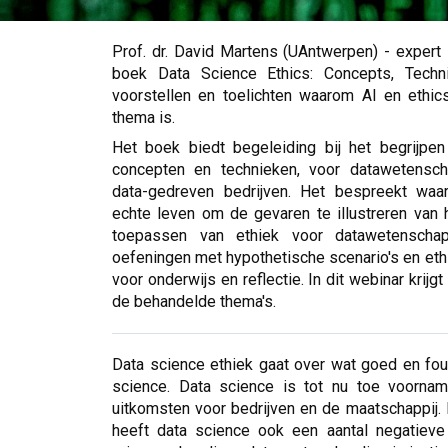
Prof. dr. David Martens (UAntwerpen) - expert 
boek Data Science Ethics: Concepts, Techni
voorstellen en toelichten waarom AI en ethic
thema is.
Het boek biedt begeleiding bij het begrijpe
concepten en technieken, voor datawetensch
data-gedreven bedrijven. Het bespreekt waa
echte leven om de gevaren te illustreren van 
toepassen van ethiek voor datawetenschap
oefeningen met hypothetische scenario's en ethi
voor onderwijs en reflectie. In dit webinar krij
de behandelde thema's.
Data science ethiek gaat over wat goed en fout
science. Data science is tot nu toe voorname
uitkomsten voor bedrijven en de maatschappij. 
heeft data science ook een aantal negatiev