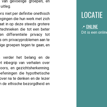
ie van gevoelige groepen, en
uitleg.
LOCATIE
 niet per definitie onethisch
wegingen die hun werk met zich
aat in op deze steeds grotere
ONLINE
📍
technieken die tot een beter
Dit is een onli
en differentiële privacy tot
s om privacyproblemen aan te
ige groepen tegen te gaan, en
en verder het belang en de
t inbegrip van verhalen over
oors, en gezichtsherkenning.
efeningen die hypothetische
over na te denken en de lezer
en de ethische bezorgdheid en